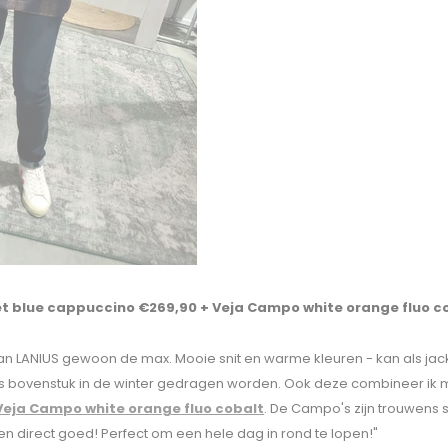
et blue cappuccino €269,90 + Veja Campo white orange fluo c
n LANIUS gewoon de max. Mooie snit en warme kleuren - kan als jack
ls bovenstuk in de winter gedragen worden. Ook deze combineer ik
Veja Campo white orange fluo cobalt
. De Campo's zijn trouwens 
ten direct goed! Perfect om een hele dag in rond te lopen!"