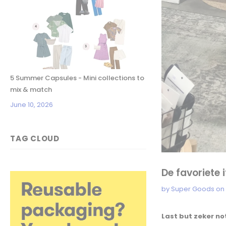
5 Summer Capsules - Mini collections to
mix & match
June 10, 2026
TAG CLOUD
De favoriete 
by Super Goods
o
Last but zeker no