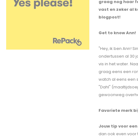
graag nog haar fa
vast en zeker al 
blogpost!
Get to know Ann!
"Hey, ik ben Ann! Si
ondertussen al 30 
vis in het water. Na
graag eens een rond
watch al eens een s
"Dahl" (maaltijdsoe
gewoonweg overheer
Favoriete merk b
Jouw tip voor een
dan ook even voor te