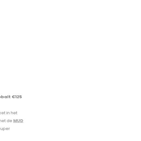
obalt €125
et in het
 met de
MUD
super