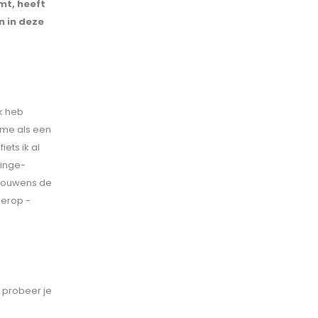
mt, heeft
n in deze
Ik heb
 me als een
iets ik al
binge-
 trouwens de
ierop -
, probeer je