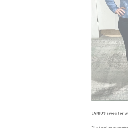
LANIUS sweater wi
"De
Lanius sweat