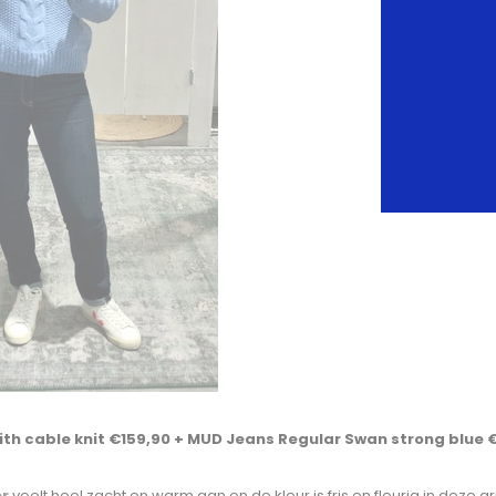
th cable knit €159,90 + MUD Jeans Regular Swan strong blue €
er
voelt heel zacht en warm aan en de kleur is fris en fleurig in deze g