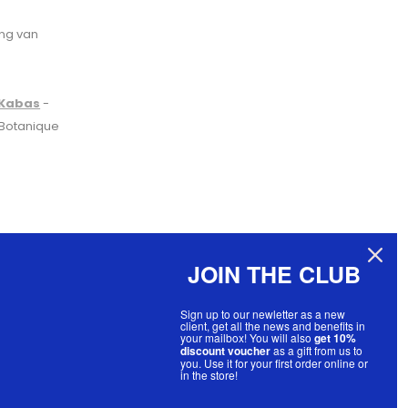
ing van
Kabas
-
 Botanique
JOIN THE CLUB
Sign up to our newletter as a new
client, get all the news and benefits in
your mailbox! You will also
get 10%
discount voucher
as a gift from us to
you. Use it for your first order online or
in the store!