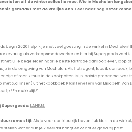
vorieten uit de wintercollectie mee. Wie in Mechelen langsko
kennis gemaakt met de vrolijke Ann. Leer haar nog beter kenne
nds begin 2020 help ik je met veel goesting in de winkel in Mechelen! 
jaar ervaring als verkoopsmedewerker en hier bij Supergoods voel ik
ast het jullie begeleiden naar je beste fairtrade aankoop ever, loop of f
je in de omgeving van Mechelen. Als het regent, lees ik een boek, 
erietje of roer ik thuis in de kookpotten. Mijn laatste probeersel was
p met o.a. linzen) uit het kookboek
Planteneters
van Elisabeth Van L
lijk! En makkelijk!"
ij Supergoods:
LANIUS
 duurzame stijl:
Als je voor een kleurrijk bovenstuk kiest in de winkel
 stellen wat er al in je kleerkast hangt en of dat er goed bij past.