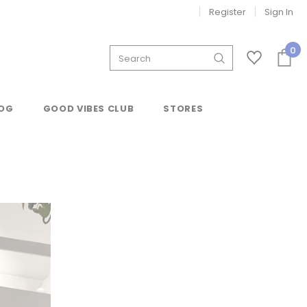
Register
Sign In
0
OG
GOOD VIBES CLUB
STORES