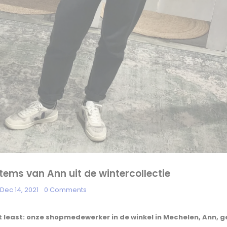
items van Ann uit de wintercollectie
n
Dec 14, 2021
0 Comments
t least: onze shopmedewerker in de winkel in Mechelen, Ann, ge