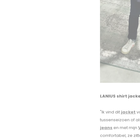
LANIUS shirt jack
"Ik vind dit
jacket
va
tussenseizoen of a
jeans
en met mijn
comfortabel, ze zit